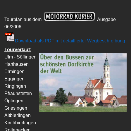
Tourplan aus dem
Ausgabe
06/2006.
Download als PDF mit detaillierter Wegbeschreibung
Tourverlauf:
Ulm - Söflingen
Harthausen
Ermingen
Eggingen
Ringingen
Pfraunstetten
Öpfingen
Griesingen
Altbierlingen
Kirchbierlingen
Rottenacker