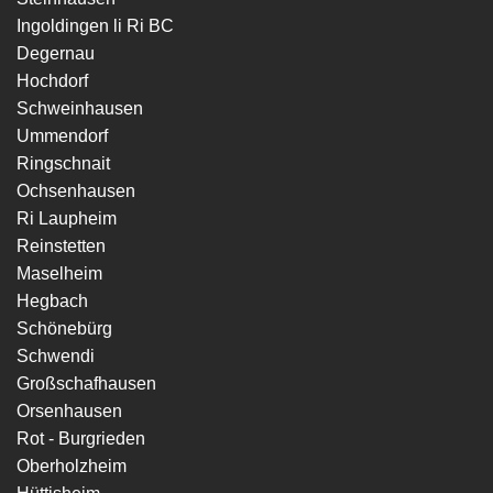
Ingoldingen li Ri BC
Degernau
Hochdorf
Schweinhausen
Ummendorf
Ringschnait
Ochsenhausen
Ri Laupheim
Reinstetten
Maselheim
Hegbach
Schönebürg
Schwendi
Großschafhausen
Orsenhausen
Rot - Burgrieden
Oberholzheim